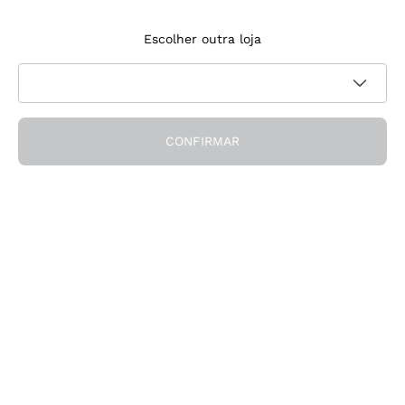
Inscreve‑te na newsletter
Escolher outra loja
Aceito receber newsletters e comunicações promocionais da
Política de
Callmewine, conforme solicitado pela
privacidade
CONFIRMAR
Obtém o desconto!
A Empresa
Quem somos
Precisas de ajuda?
Apoio ao cliente
Participa na comunidade
Condições de Venda
Formulário de desistência da encomenda
Descarrega a app