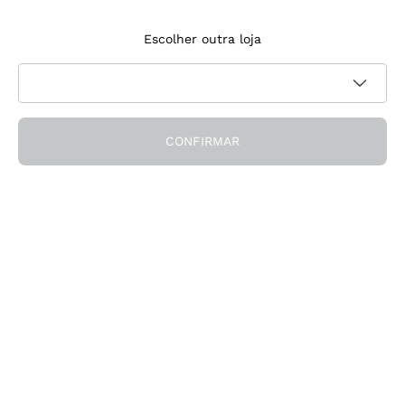
Inscreve‑te na newsletter
Escolher outra loja
Aceito receber newsletters e comunicações promocionais da
Política de
Callmewine, conforme solicitado pela
privacidade
CONFIRMAR
Obtém o desconto!
A Empresa
Quem somos
Precisas de ajuda?
Apoio ao cliente
Participa na comunidade
Condições de Venda
Formulário de desistência da encomenda
Descarrega a app