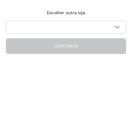
Inscreve‑te na newsletter
Escolher outra loja
Aceito receber newsletters e comunicações promocionais da
Política de
Callmewine, conforme solicitado pela
privacidade
CONFIRMAR
Obtém o desconto!
A Empresa
Quem somos
Precisas de ajuda?
Apoio ao cliente
Participa na comunidade
Condições de Venda
Formulário de desistência da encomenda
Descarrega a app