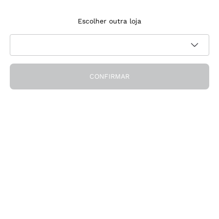
Inscreve‑te na newsletter
Escolher outra loja
Aceito receber newsletters e comunicações promocionais da
Política de
Callmewine, conforme solicitado pela
privacidade
CONFIRMAR
Obtém o desconto!
A Empresa
Quem somos
Precisas de ajuda?
Apoio ao cliente
Participa na comunidade
Condições de Venda
Formulário de desistência da encomenda
Descarrega a app