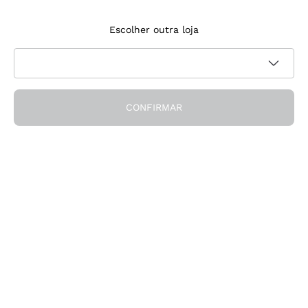
Inscreve‑te na newsletter
Escolher outra loja
Aceito receber newsletters e comunicações promocionais da
Política de
Callmewine, conforme solicitado pela
privacidade
CONFIRMAR
Obtém o desconto!
A Empresa
Quem somos
Precisas de ajuda?
Apoio ao cliente
Participa na comunidade
Condições de Venda
Formulário de desistência da encomenda
Descarrega a app