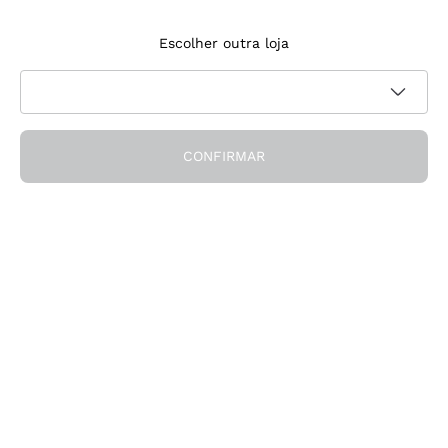
Inscreve‑te na newsletter
Escolher outra loja
Aceito receber newsletters e comunicações promocionais da
Política de
Callmewine, conforme solicitado pela
privacidade
CONFIRMAR
Obtém o desconto!
A Empresa
Quem somos
Precisas de ajuda?
Apoio ao cliente
Participa na comunidade
Condições de Venda
Formulário de desistência da encomenda
Descarrega a app