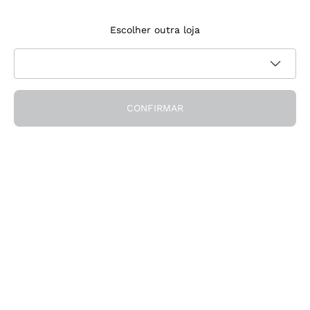
Inscreve‑te na newsletter
Escolher outra loja
Aceito receber newsletters e comunicações promocionais da
Política de
Callmewine, conforme solicitado pela
privacidade
CONFIRMAR
Obtém o desconto!
A Empresa
Quem somos
Precisas de ajuda?
Apoio ao cliente
Participa na comunidade
Condições de Venda
Formulário de desistência da encomenda
Descarrega a app