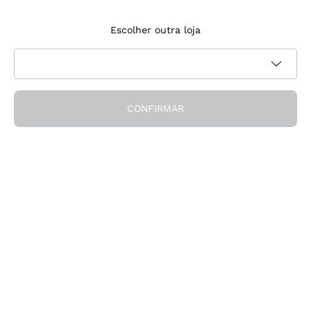
Inscreve‑te na newsletter
Escolher outra loja
Aceito receber newsletters e comunicações promocionais da
Política de
Callmewine, conforme solicitado pela
privacidade
CONFIRMAR
Obtém o desconto!
A Empresa
Quem somos
Precisas de ajuda?
Apoio ao cliente
Participa na comunidade
Condições de Venda
Formulário de desistência da encomenda
Descarrega a app