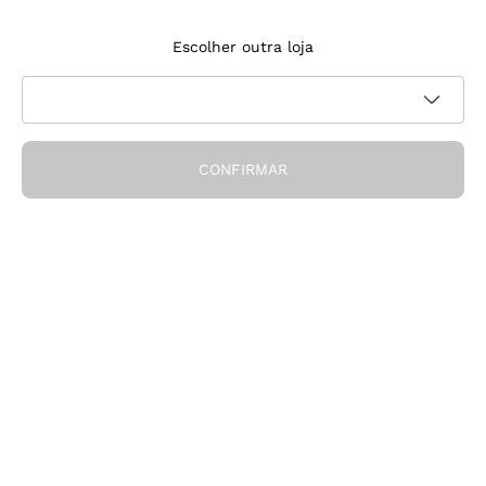
Inscreve‑te na newsletter
Escolher outra loja
Aceito receber newsletters e comunicações promocionais da
Política de
Callmewine, conforme solicitado pela
privacidade
CONFIRMAR
Obtém o desconto!
A Empresa
Quem somos
Precisas de ajuda?
Apoio ao cliente
Participa na comunidade
Condições de Venda
Formulário de desistência da encomenda
Descarrega a app