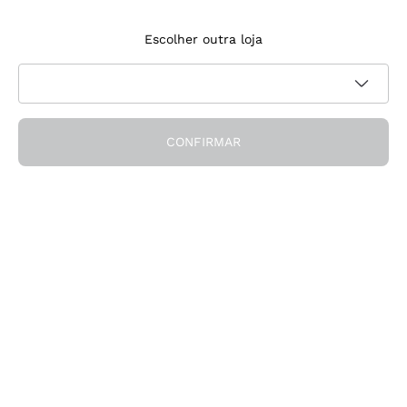
Inscreve‑te na newsletter
Escolher outra loja
Aceito receber newsletters e comunicações promocionais da
Política de
Callmewine, conforme solicitado pela
privacidade
CONFIRMAR
Obtém o desconto!
A Empresa
Quem somos
Precisas de ajuda?
Apoio ao cliente
Participa na comunidade
Condições de Venda
Formulário de desistência da encomenda
Descarrega a app