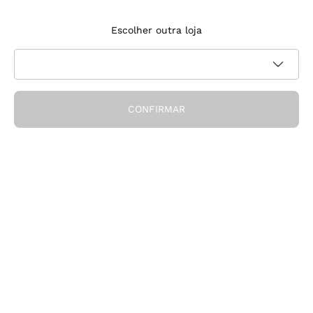
Inscreve‑te na newsletter
Escolher outra loja
Aceito receber newsletters e comunicações promocionais da
Política de
Callmewine, conforme solicitado pela
privacidade
CONFIRMAR
Obtém o desconto!
A Empresa
Quem somos
Precisas de ajuda?
Apoio ao cliente
Participa na comunidade
Condições de Venda
Formulário de desistência da encomenda
Descarrega a app